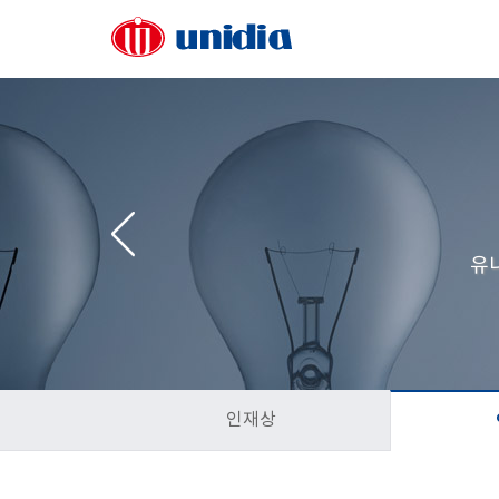
회사소개
사업
인사말
유지보수
유
회사현황
보안사업
연혁 및 실적
SI 
비전/CI
인프라
고객사/파트너
개발 S/
오시는 길
인재상
유니디아사옥